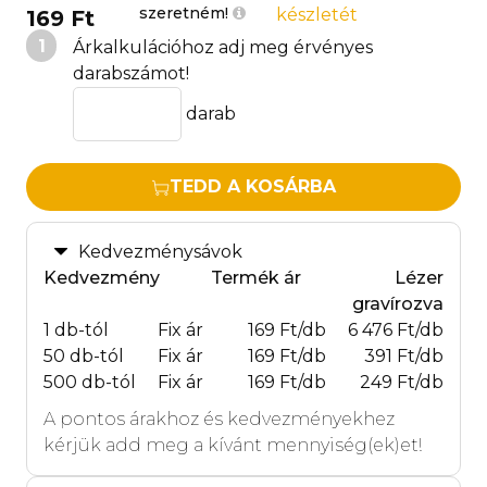
szeretném!
készletét
169 Ft
1
Árkalkulációhoz adj meg érvényes
darabszámot!
darab
TEDD A KOSÁRBA
Kedvezménysávok
Kedvezmény
Termék ár
Lézer
gravírozva
1 db-tól
Fix ár
169 Ft/db
6 476 Ft/db
50 db-tól
Fix ár
169 Ft/db
391 Ft/db
500 db-tól
Fix ár
169 Ft/db
249 Ft/db
A pontos árakhoz és kedvezményekhez
kérjük add meg a kívánt mennyiség(ek)et!