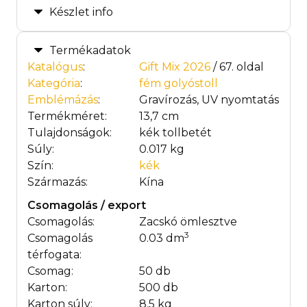
Készlet info
Termékadatok
Katalógus
:
Gift Mix 2026
/ 67. oldal
Kategória
:
fém golyóstoll
Emblémázás
:
Gravírozás, UV nyomtatás
Termékméret:
13,7 cm
Tulajdonságok:
kék tollbetét
Súly:
0.017 kg
Szín:
kék
Származás:
Kína
Csomagolás / export
Csomagolás:
Zacskó ömlesztve
3
Csomagolás
0.03 dm
térfogata:
Csomag:
50 db
Karton:
500 db
Karton súly:
8.5 kg