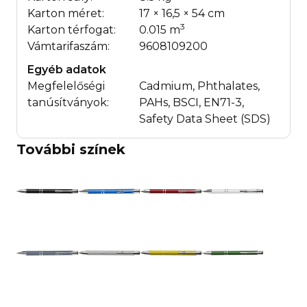
Karton méret:
17 × 16,5 × 54 cm
3
Karton térfogat:
0.015 m
Vámtarifaszám:
9608109200
Egyéb adatok
Megfelelőségi
Cadmium, Phthalates,
tanúsítványok:
PAHs, BSCI, EN71-3,
Safety Data Sheet (SDS)
További színek