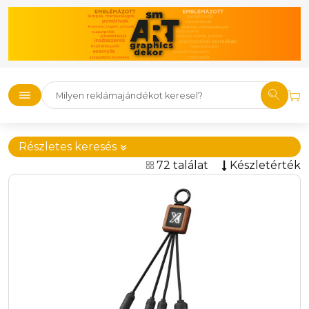
Részletes keresés
72 találat
Készletérték