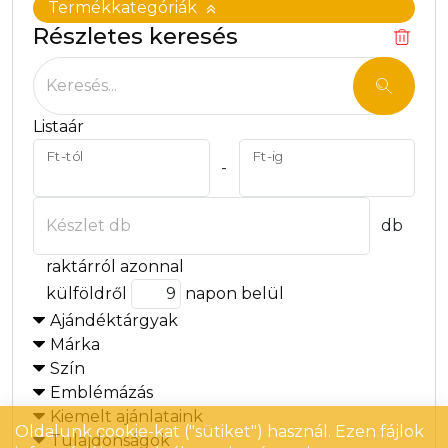
Termékkategóriák
Részletes keresés
Keresés...
Listaár
Ft-tól
Ft-ig
-
Készlet db
db
raktárról azonnal
külföldről
napon belül
Ajándéktárgyak
Márka
Szín
Emblémázás
Kiemelt ajánlataink
Oldalunk cookie-kat ("sütiket") használ. Ezen fájlok
Tulajdonságok