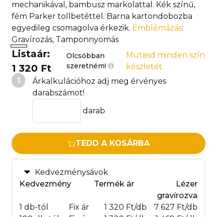
mechanikával, bambusz markolattal. Kék színű,
fém Parker tollbetéttel. Barna kartondobozba
egyedileg csomagolva érkezik.
Emblémázás
:
Gravírozás, Tamponnyomás
Listaár:
Mutasd minden szín
Olcsóbban
szeretném!
készletét
1 320 Ft
1
Árkalkulációhoz adj meg érvényes
darabszámot!
darab
TEDD A KOSÁRBA
Kedvezménysávok
Kedvezmény
Termék ár
Lézer
gravírozva
1 db-tól
Fix ár
1 320 Ft/db
7 627 Ft/db