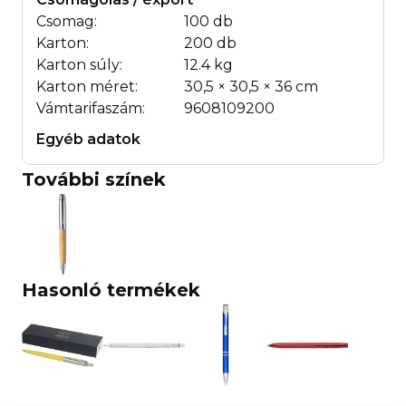
Csomag:
100 db
Karton:
200 db
Karton súly:
12.4 kg
Karton méret:
30,5 × 30,5 × 36 cm
Vámtarifaszám:
9608109200
Egyéb adatok
További színek
Hasonló termékek