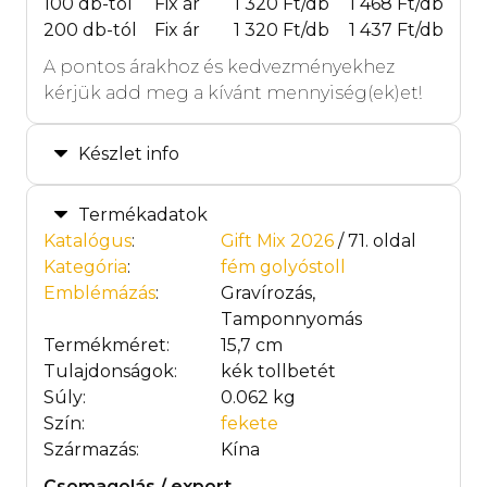
100 db-tól
Fix ár
1 320 Ft/db
1 468 Ft/db
200 db-tól
Fix ár
1 320 Ft/db
1 437 Ft/db
A pontos árakhoz és kedvezményekhez
kérjük add meg a kívánt mennyiség(ek)et!
Készlet info
Termékadatok
Katalógus
:
Gift Mix 2026
/ 71. oldal
Kategória
:
fém golyóstoll
Emblémázás
:
Gravírozás,
Tamponnyomás
Termékméret:
15,7 cm
Tulajdonságok:
kék tollbetét
Súly:
0.062 kg
Szín:
fekete
Származás:
Kína
Csomagolás / export