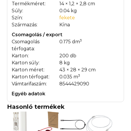
Termékméret:
14 × 1,2 × 2,8 cm
Súly:
0.04 kg
Szín:
fekete
Származás:
Kína
Csomagolás / export
3
Csomagolás
0.175 dm
térfogata:
Karton:
200 db
Karton súly:
8 kg
Karton méret:
43 × 28 × 29 cm
3
Karton térfogat:
0.035 m
Vámtarifaszám:
8544429090
Egyéb adatok
Hasonló termékek