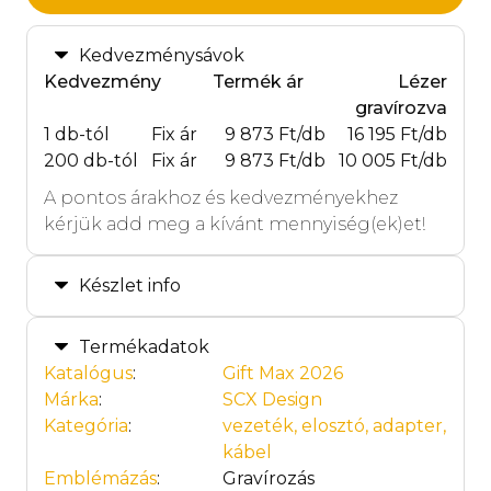
Kedvezménysávok
Kedvezmény
Termék ár
Lézer
gravírozva
1 db-tól
Fix ár
9 873 Ft/db
16 195 Ft/db
200 db-tól
Fix ár
9 873 Ft/db
10 005 Ft/db
A pontos árakhoz és kedvezményekhez
kérjük add meg a kívánt mennyiség(ek)et!
Készlet info
Termékadatok
Katalógus
:
Gift Max 2026
Márka
:
SCX Design
Kategória
:
vezeték, elosztó, adapter,
kábel
Emblémázás
:
Gravírozás