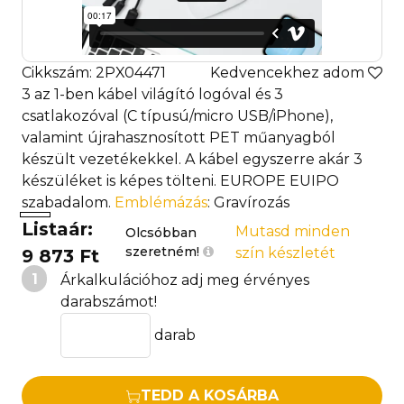
Cikkszám: 2PX04471
Kedvencekhez adom
3 az 1-ben kábel világító logóval és 3
csatlakozóval (C típusú/micro USB/iPhone),
valamint újrahasznosított PET műanyagból
készült vezetékekkel. A kábel egyszerre akár 3
készüléket is képes tölteni. EUROPE EUIPO
szabadalom.
Emblémázás
: Gravírozás
Listaár:
Mutasd minden
Olcsóbban
szeretném!
szín készletét
9 873 Ft
1
Árkalkulációhoz adj meg érvényes
darabszámot!
darab
TEDD A KOSÁRBA