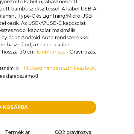
gyorstöltő kábel újrahasznosított
zett bambusz díszítéssel. A kábel USB-A
alamint Type-C és Lightning/Micro USB
delkezik. Az USB-A?USB-C kapcsolat
sszes többi kapcsolat maximális
Play és az Android Auto rendszerekkel.
en használod, a Chechia kábel
l hossza: 30 cm.
Emblémázás
: Gravírozás,
Mutasd minden szín készletét
retném!
es darabszámot!
A KOSÁRBA
Termék ár
CO2 gravírozva