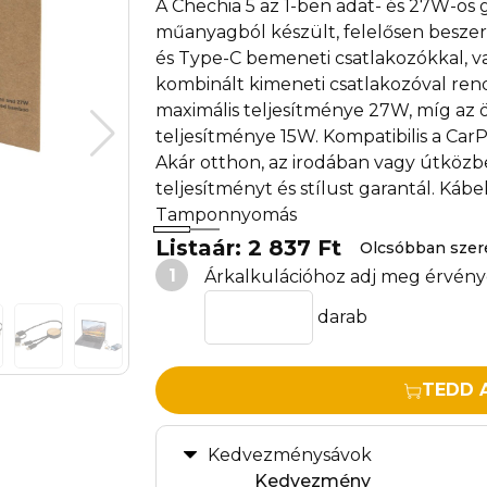
A Chechia 5 az 1-ben adat- és 27W-os 
műanyagból készült, felelősen beszer
és Type-C bemeneti csatlakozókkal, v
kombinált kimeneti csatlakozóval ren
maximális teljesítménye 27W, míg az ö
teljesítménye 15W. Kompatibilis a Car
Akár otthon, az irodában vagy útközb
teljesítményt és stílust garantál. Kábe
Tamponnyomás
Listaár: 2 837 Ft
Olcsóbban sze
1
Árkalkulációhoz adj meg érvény
darab
TEDD 
Kedvezménysávok
Kedvezmény