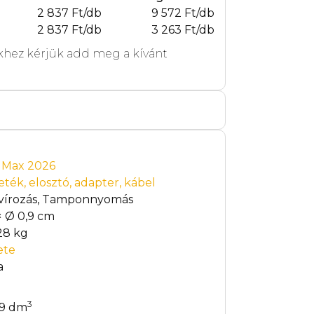
2 837 Ft/db
9 572 Ft/db
2 837 Ft/db
3 263 Ft/db
hez kérjük add meg a kívánt
t Max 2026
eték, elosztó, adapter, kábel
vírozás, Tamponnyomás
× Ø 0,9 cm
28 kg
ete
a
3
59 dm