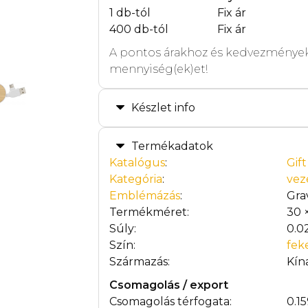
1 db-tól
Fix ár
400 db-tól
Fix ár
A pontos árakhoz és kedvezmények
mennyiség(ek)et!
Készlet info
Termékadatok
Katalógus
:
Gif
Kategória
:
vez
Emblémázás
:
Gra
Termékméret:
30 
Súly:
0.0
Szín:
fek
Származás:
Kín
Csomagolás / export
Csomagolás térfogata:
0.1