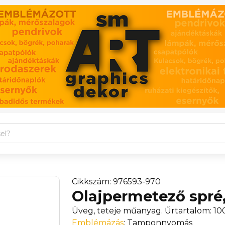
Cikkszám: 976593-970
Olajpermetező spré,
Üveg, teteje műanyag. Űrtartalom: 10
Emblémázás
: Tamponnyomás