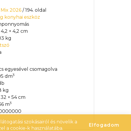
t Mix 2026
/ 194. oldal
g konyhai eszköz
mponnyomás
 4,2 × 4,2 cm
03 kg
átszó
a
cs egyesével csomagolva
3
05 dm
db
8 kg
× 32 × 54 cm
3
36 m
10000000
átogatási szokásairól és növelik a
Elfogadom
el a cookie-k használatába.