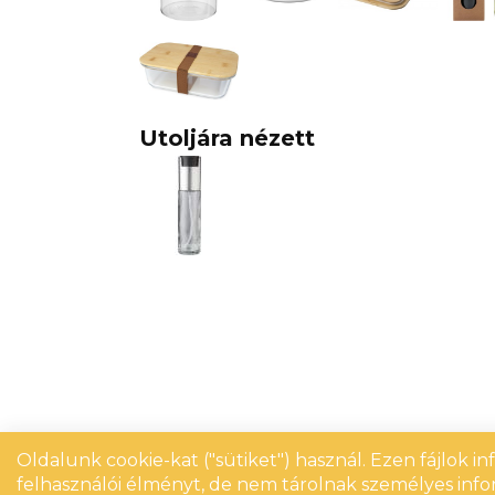
Utoljára nézett
Oldalunk cookie-kat ("sütiket") használ. Ezen fájlok i
felhasználói élményt, de nem tárolnak személyes info