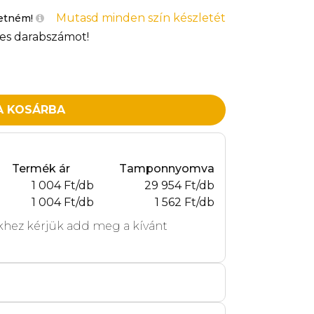
Mutasd minden szín készletét
retném!
es darabszámot!
A KOSÁRBA
Termék ár
Tamponnyomva
1 004 Ft/db
29 954 Ft/db
1 004 Ft/db
1 562 Ft/db
hez kérjük add meg a kívánt