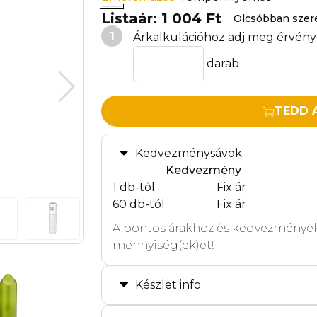
Listaár: 1 004 Ft
Olcsóbban sze
1
Árkalkulációhoz adj meg érvény
darab
TEDD 
Kedvezménysávok
Kedvezmény
1 db-tól
Fix ár
60 db-tól
Fix ár
A pontos árakhoz és kedvezmények
mennyiség(ek)et!
Készlet info