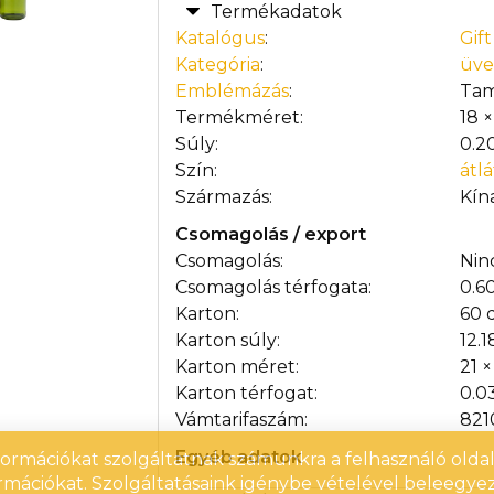
Termékadatok
Katalógus
:
Gif
Kategória
:
üve
Emblémázás
:
Ta
Termékméret:
18 ×
Súly:
0.2
Szín:
átl
Származás:
Kín
Csomagolás / export
Csomagolás:
Nin
Csomagolás térfogata:
0.6
Karton:
60 
Karton súly:
12.1
Karton méret:
21 
Karton térfogat:
0.0
Vámtarifaszám:
82
Egyéb adatok
nformációkat szolgáltatnak számunkra a felhasználó oldall
rmációkat. Szolgáltatásaink igénybe vételével beleegyez