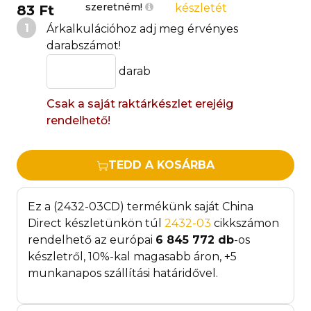
szeretném!
készletét
83 Ft
1
Árkalkulációhoz adj meg érvényes
darabszámot!
darab
Csak a saját raktárkészlet erejéig
rendelhető!
TEDD A KOSÁRBA
Ez a (2432-03CD) termékünk saját China
Direct készletünkön túl
2432-03
cikkszámon
rendelhető az európai
6 845 772
db
-os
készletről, 10%-kal magasabb áron, +5
munkanapos szállítási határidővel.