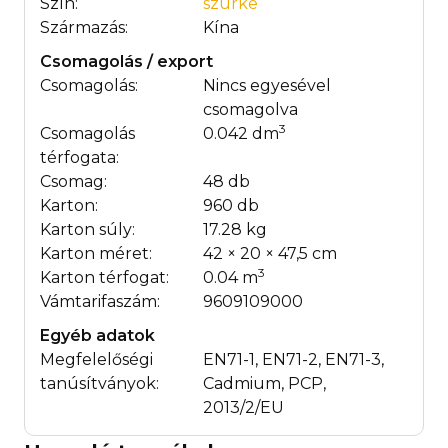
Szín:
szürke
Származás:
Kína
Csomagolás / export
Csomagolás:
Nincs egyesével
csomagolva
3
Csomagolás
0.042 dm
térfogata:
Csomag:
48 db
Karton:
960 db
Karton súly:
17.28 kg
Karton méret:
42 × 20 × 47,5 cm
3
Karton térfogat:
0.04 m
Vámtarifaszám:
9609109000
Egyéb adatok
Megfelelőségi
EN71-1, EN71-2, EN71-3,
tanúsítványok:
Cadmium, PCP,
2013/2/EU