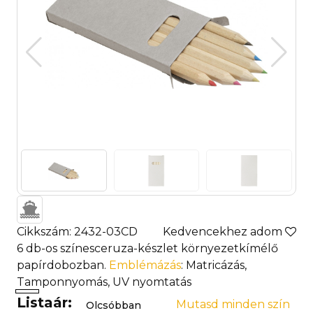
Cikkszám: 2432-03CD
Kedvencekhez adom
6 db-os színesceruza-készlet környezetkímélő
papírdobozban.
Emblémázás
: Matricázás,
Tamponnyomás, UV nyomtatás
Listaár:
Mutasd minden szín
Olcsóbban