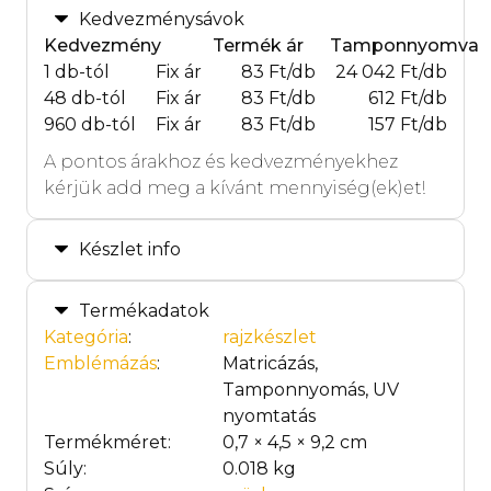
Kedvezménysávok
Kedvezmény
Termék ár
Tamponnyomva
1 db-tól
Fix ár
83 Ft/db
24 042 Ft/db
48 db-tól
Fix ár
83 Ft/db
612 Ft/db
960 db-tól
Fix ár
83 Ft/db
157 Ft/db
A pontos árakhoz és kedvezményekhez
kérjük add meg a kívánt mennyiség(ek)et!
Készlet info
Termékadatok
Kategória
:
rajzkészlet
Emblémázás
:
Matricázás,
Tamponnyomás, UV
nyomtatás
Termékméret:
0,7 × 4,5 × 9,2 cm
Súly:
0.018 kg