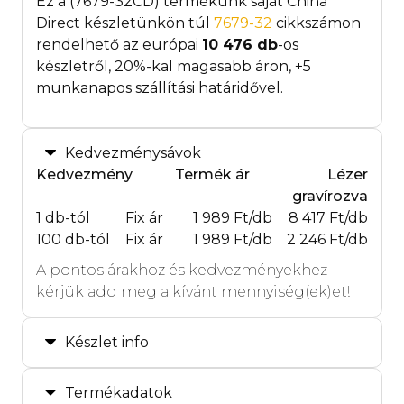
Ez a (7679-32CD) termékünk saját China
Direct készletünkön túl
7679-32
cikkszámon
rendelhető az európai
10 476
db
-os
készletről, 20%-kal magasabb áron, +5
munkanapos szállítási határidővel.
Kedvezménysávok
Kedvezmény
Termék ár
Lézer
gravírozva
1 db-tól
Fix ár
1 989 Ft/db
8 417 Ft/db
100 db-tól
Fix ár
1 989 Ft/db
2 246 Ft/db
A pontos árakhoz és kedvezményekhez
kérjük add meg a kívánt mennyiség(ek)et!
Készlet info
Termékadatok