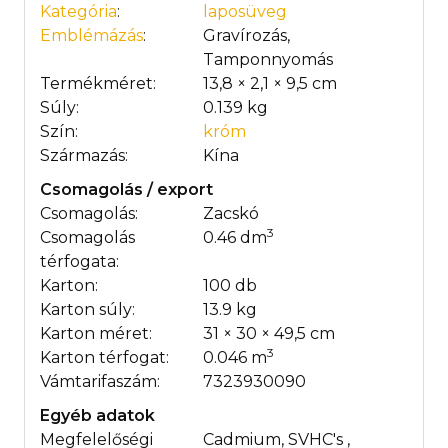
Kategória
:
laposüveg
Emblémázás
:
Gravírozás,
Tamponnyomás
Termékméret:
13,8 × 2,1 × 9,5 cm
Súly:
0.139 kg
Szín:
króm
Származás:
Kína
Csomagolás / export
Csomagolás:
Zacskó
3
Csomagolás
0.46 dm
térfogata:
Karton:
100 db
Karton súly:
13.9 kg
Karton méret:
31 × 30 × 49,5 cm
3
Karton térfogat:
0.046 m
Vámtarifaszám:
7323930090
Egyéb adatok
Megfelelőségi
Cadmium, SVHC's ,