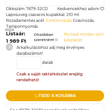
Cikkszám: 7679-32CD
Kedvencekhez adom
Laposüveg csavaros kupakkal. 210 ml.
Rozsdamentes acél.
Emblémázás
: Gravírozás,
Tamponnyomás
Listaár:
Mutasd minden szín
Olcsóbban
szeretném!
készletét
1 989 Ft
1
Árkalkulációhoz adj meg érvényes
darabszámot!
darab
Csak a saját raktárkészlet erejéig
rendelhető!
TEDD A KOSÁRBA