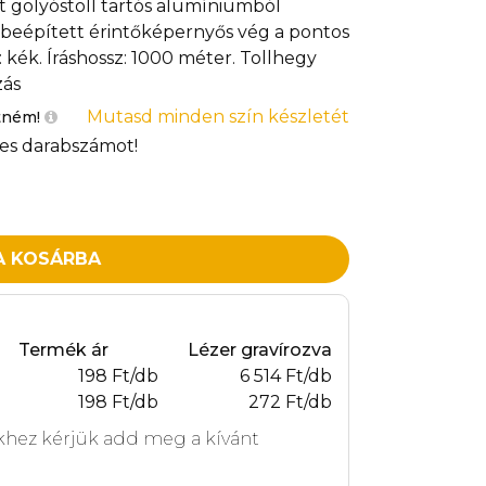
tt golyóstoll tartós alumíniumból
g a beépített érintőképernyős vég a pontos
e: kék. Íráshossz: 1000 méter. Tollhegy
zás
Mutasd minden szín készletét
tném!
es darabszámot!
A KOSÁRBA
Termék ár
Lézer gravírozva
198 Ft/db
6 514 Ft/db
198 Ft/db
272 Ft/db
hez kérjük add meg a kívánt