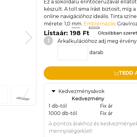
Ez a sokoldalú érintőceruzával elláto
készült. A toll sima írást biztosít, mí
online navigációhoz ideális. Tinta szín
mérete: 1,0 mm.
Emblémázás
: Gravíro
Listaár: 198 Ft
Olcsóbban szere
1
Árkalkulációhoz adj meg érvény
darab
TEDD 
Kedvezménysávok
Kedvezmény
1 db-tól
Fix ár
1000 db-tól
Fix ár
A pontos árakhoz és kedvezmények
mennyiség(ek)et!