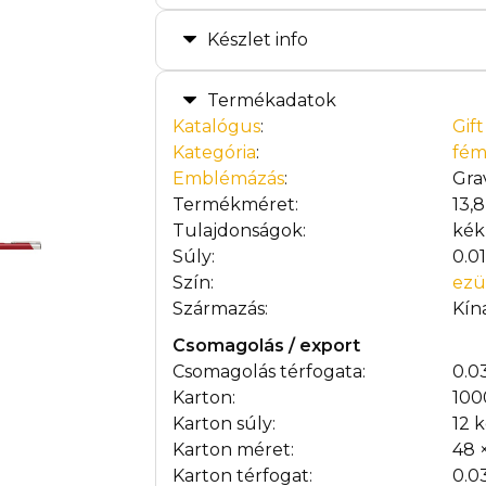
Készlet info
Termékadatok
Katalógus
:
Gif
Kategória
:
fém
Emblémázás
:
Gra
Termékméret:
13,
Tulajdonságok:
kék
Súly:
0.0
Szín:
ezü
Származás:
Kín
Csomagolás / export
Csomagolás térfogata:
0.0
Karton:
100
Karton súly:
12 
Karton méret:
48 
Karton térfogat:
0.0