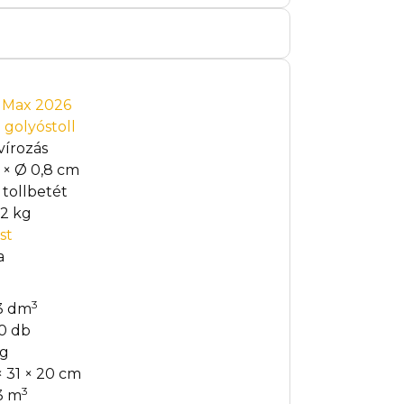
t Max 2026
 golyóstoll
vírozás
8 × Ø 0,8 cm
 tollbetét
12 kg
st
a
3
3 dm
0 db
kg
× 31 × 20 cm
3
3 m