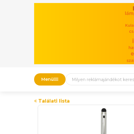
Menü
Találati lista