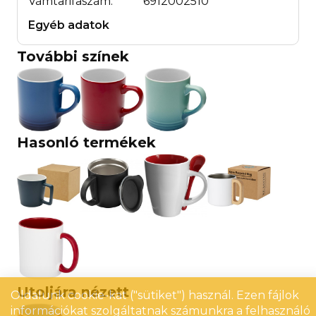
Vámtarifaszám:
6912002510
Egyéb adatok
További színek
Hasonló termékek
Utoljára nézett
Oldalunk cookie-kat ("sütiket") használ. Ezen fájlok
információkat szolgáltatnak számunkra a felhasználó