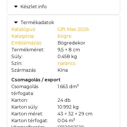
Készlet info
Termékadatok
Katalógus
:
Gift Max 2026
Kategória
:
bögre
Emblémázás
:
Bögredekor
Termékméret:
9,5 × 8 cm
Súly:
0.458 kg
Szín:
narancs
Származás:
Kína
Csomagolás / export
3
Csomagolás
1.663 dm
térfogata:
Karton:
24 db
Karton súly:
10.992 kg
Karton méret:
43 × 32 × 29 cm
3
Karton térfogat:
0.04 m