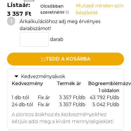
Listaár:
Mutasd minden szín
Olcsóbban
szeretném!
készletét
3 357 Ft
1
Árkalkulációhoz adj meg érvényes
darabszámot!
darab
TEDD A KOSÁRBA
Kedvezménysávok
Kedvezmény
Termék ár
Bögreemblémázv
1 oldalon
1 db-tól
Fix ár
3 357 Ft/db
43 792 Ft/db
24 db-tól
Fix ár
3 357 Ft/db
5 042 Ft/db
A pontos árakhoz és kedvezményekhez
kérjük add meg a kívánt mennyiség(ek)et!