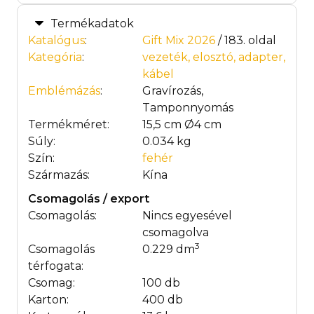
Termékadatok
Katalógus
:
Gift Mix 2026
/ 183. oldal
Kategória
:
vezeték, elosztó, adapter,
kábel
Emblémázás
:
Gravírozás,
Tamponnyomás
Termékméret:
15,5 cm Ø4 cm
Súly:
0.034 kg
Szín:
fehér
Származás:
Kína
Csomagolás / export
Csomagolás:
Nincs egyesével
csomagolva
3
Csomagolás
0.229 dm
térfogata:
Csomag:
100 db
Karton:
400 db