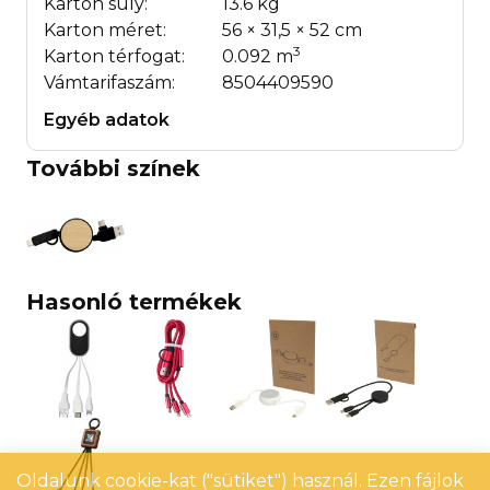
Karton súly:
13.6 kg
Karton méret:
56 × 31,5 × 52 cm
3
Karton térfogat:
0.092 m
Vámtarifaszám:
8504409590
Egyéb adatok
További színek
Hasonló termékek
Oldalunk cookie-kat ("sütiket") használ. Ezen fájlok