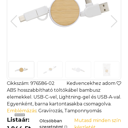
Cikkszám: 976586-02
Kedvencekhez adom
ABS hosszabbítható töltőkábel bambusz
elemekkel. USB-C-vel, Lightning-gel és USB-A-val.
Egyenként, barna kartontasakba csomagolva.
Emblémázás
: Gravírozás, Tamponnyomás
Listaár:
Mutasd minden szín
Olcsóbban
szeretném!
készletét