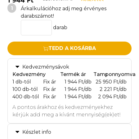
1 944 Ft
1
Árkalkulációhoz adj meg érvényes
darabszámot!
darab
TEDD A KOSÁRBA
Kedvezménysávok
Kedvezmény
Termék ár
Tamponnyomva
1 db-tól
Fix ár
1 944 Ft/db
25 950 Ft/db
100 db-tól
Fix ár
1 944 Ft/db
2 221 Ft/db
400 db-tól
Fix ár
1 944 Ft/db
2 094 Ft/db
A pontos árakhoz és kedvezményekhez
kérjük add meg a kívánt mennyiség(ek)et!
Készlet info