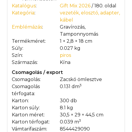
Katalógus
:
Gift Mix 2026
/ 180. oldal
Kategória
:
vezeték, elosztó, adapter,
kábel
Emblémázás
:
Gravírozás,
Tamponnyomás
Termékméret:
1 × 2,8 × 18 cm
Súly:
0.027 kg
Szín:
piros
Származás:
Kína
Csomagolás / export
Csomagolás:
Zacskó ömlesztve
3
Csomagolás
0.131 dm
térfogata:
Karton:
300 db
Karton súly:
8.1 kg
Karton méret:
30,5 × 29 × 44,5 cm
3
Karton térfogat:
0.039 m
Vámtarifaszám:
8544429090