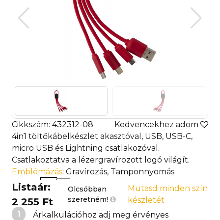
Cikkszám: 432312-08
Kedvencekhez adom
4in1 töltőkábelkészlet akasztóval, USB, USB-C,
micro USB és Lightning csatlakozóval.
Csatlakoztatva a lézergravírozott logó világít.
Emblémázás
: Gravírozás, Tamponnyomás
Listaár:
Mutasd minden szín
Olcsóbban
szeretném!
készletét
2 255 Ft
1
Árkalkulációhoz adj meg érvényes