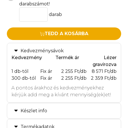
darabszámot!
darab
TEDD A KOSÁRBA
Kedvezménysávok
Kedvezmény
Termék ár
Lézer
gravírozva
1 db-tól
Fix ár
2 255 Ft/db
8 571 Ft/db
300 db-tól
Fix ár
2 255 Ft/db
2 359 Ft/db
A pontos árakhoz és kedvezményekhez
kérjük add meg a kívánt mennyiség(ek)et!
Készlet info
Termékadatok